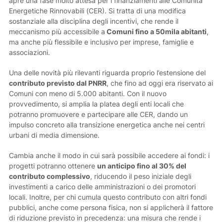
apre una fase molto attesa per i finanziamenti alle Comunità
Energetiche Rinnovabili (CER). Si tratta di una modifica
sostanziale alla disciplina degli incentivi, che rende il
meccanismo più accessibile a
Comuni fino a 50mila abitanti
,
ma anche più flessibile e inclusivo per imprese, famiglie e
associazioni.
Una delle novità più rilevanti riguarda proprio l’estensione del
contributo previsto dal PNRR
, che fino ad oggi era riservato ai
Comuni con meno di 5.000 abitanti. Con il nuovo
provvedimento, si amplia la platea degli enti locali che
potranno promuovere e partecipare alle CER, dando un
impulso concreto alla transizione energetica anche nei centri
urbani di media dimensione.
Cambia anche il modo in cui sarà possibile accedere ai fondi: i
progetti potranno ottenere
un anticipo fino al 30% del
contributo complessivo
, riducendo il peso iniziale degli
investimenti a carico delle amministrazioni o dei promotori
locali. Inoltre, per chi cumula questo contributo con altri fondi
pubblici, anche come persona fisica, non si applicherà il fattore
di riduzione previsto in precedenza: una misura che rende i