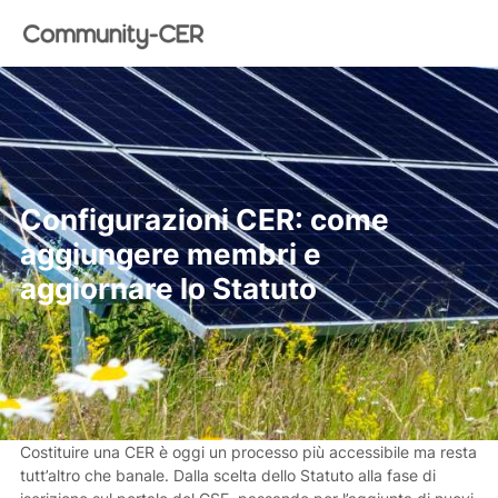
Configurazioni CER: come
aggiungere membri e
aggiornare lo Statuto
Costituire una CER è oggi un processo più accessibile ma resta
tutt’altro che banale. Dalla scelta dello Statuto alla fase di