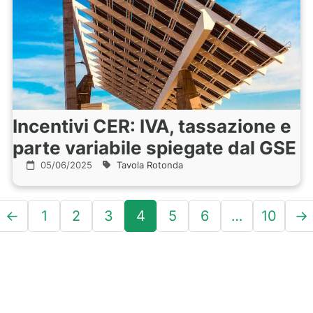
Incentivi CER: IVA, tassazione e
parte variabile spiegate dal GSE
05/06/2025
Tavola Rotonda
Navigazione
←
1
2
3
4
5
6
…
10
→
articoli